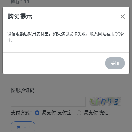
库存：10
价格：￥ 1400.00
购买提示
邮箱:
微信限额后就用支付宝，如果遇见发卡失败，联系网站客服QQ补
卡。
购买:
−
+
关闭
订单查询密码:
图形验证码:
支付方式：
易支付-支付宝
易支付-微信
下单
