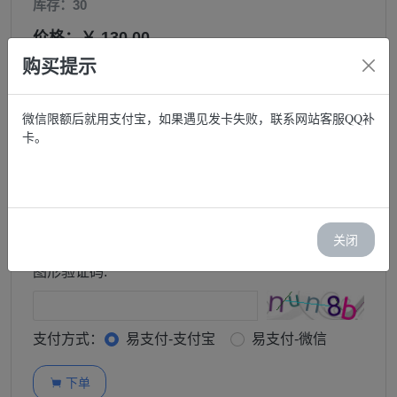
库存：30
价格：￥ 130.00
购买提示
邮箱:
微信限额后就用支付宝，如果遇见发卡失败，联系网站客服QQ补
卡。
购买:
−
+
订单查询密码:
关闭
图形验证码:
支付方式：
易支付-支付宝
易支付-微信
下单
