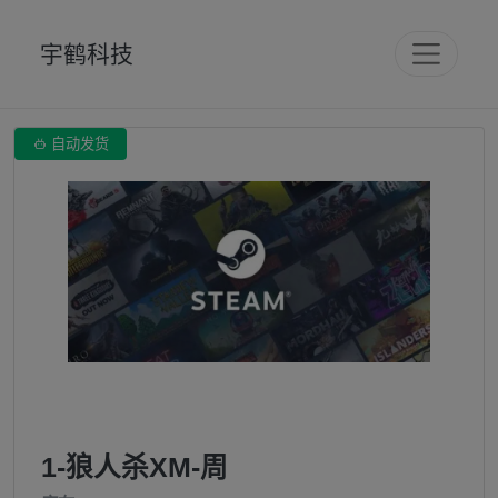
宇鹤科技

自动发货
1-狼人杀XM-周