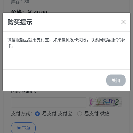
库存：30
价格：￥ 40.00
购买提示
邮箱:
微信限额后就用支付宝，如果遇见发卡失败，联系网站客服QQ补
卡。
购买:
−
+
订单查询密码:
关闭
图形验证码:
支付方式：
易支付-支付宝
易支付-微信
下单
