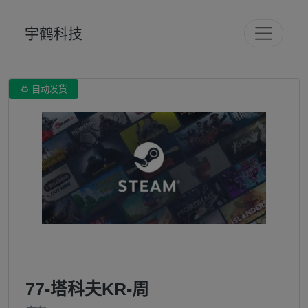
宇鹤科技

自动发货
77-塔科夫KR-周