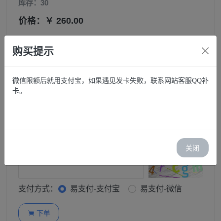
库存：30
价格：￥ 260.00
邮箱:
购买提示
购买:
微信限额后就用支付宝，如果遇见发卡失败，联系网站客服QQ补
卡。
−
+
订单查询密码:
关闭
图形验证码:
支付方式：
易支付-支付宝
易支付-微信
下单
