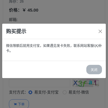
库存：26
价格：￥ 45.00
邮箱:
购买提示
购买:
微信限额后就用支付宝，如果遇见发卡失败，联系网站客服QQ补
−
+
卡。
订单查询密码:
关闭
图形验证码:
支付方式：
易支付-支付宝
易支付-微信
下单
