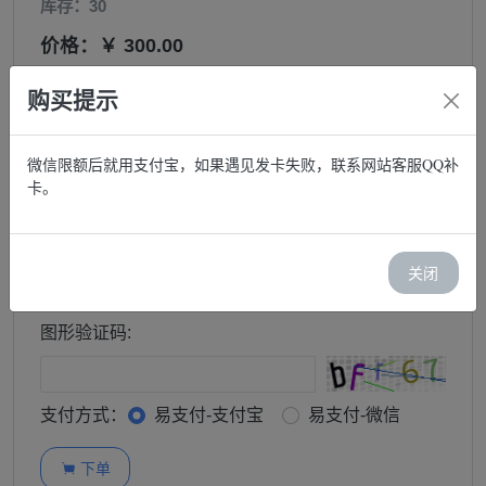
库存：30
价格：￥ 300.00
邮箱:
购买提示
微信限额后就用支付宝，如果遇见发卡失败，联系网站客服QQ补
购买:
卡。
−
+
订单查询密码:
关闭
图形验证码:
支付方式：
易支付-支付宝
易支付-微信
下单
