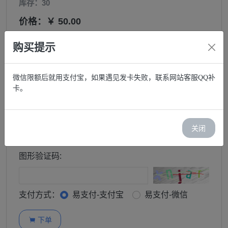
库存：30
价格：￥ 50.00
邮箱:
购买提示
微信限额后就用支付宝，如果遇见发卡失败，联系网站客服QQ补
购买:
卡。
−
+
订单查询密码:
关闭
图形验证码:
支付方式：
易支付-支付宝
易支付-微信
下单
