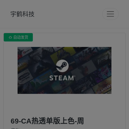
宇鹤科技

自动发货
69-CA热透单版上色-周