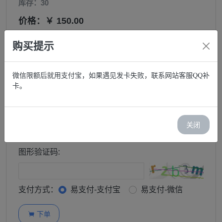
库存：30
价格：￥ 150.00
邮箱:
购买提示
微信限额后就用支付宝，如果遇见发卡失败，联系网站客服QQ补
购买:
卡。
−
+
订单查询密码:
关闭
图形验证码:
支付方式：
易支付-支付宝
易支付-微信
下单
