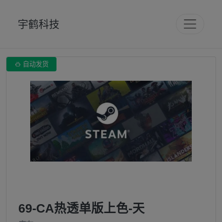
宇鹤科技

自动发货
69-CA热透单版上色-天