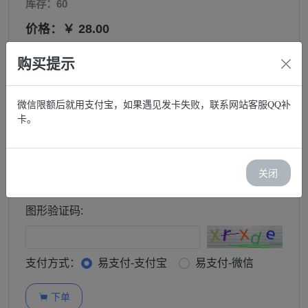
库存：60
价格：￥ 28.00
邮箱:
购买提示
微信限额后就用支付宝，如果遇见发卡失败，联系网站客服QQ补
购买:
卡。
−
+
订单查询密码:
关闭
图形验证码:
支付方式：
易支付-支付宝
易支付-微信
下单
