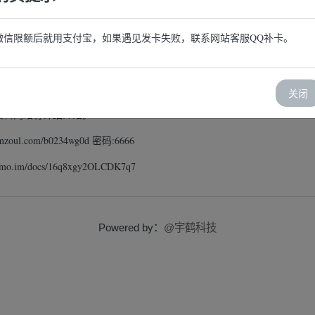
下单

微信限额后就用支付宝，如果遇见发卡失败，联系网站客服QQ补卡。
关闭
m一切资料网站有详细介绍。
anzoul.com/b0234wg0d 密码:6666
o.im/docs/16q8xgy2OLCDK7q7
Powered by：
@宇鹤科技