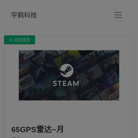
宇鹤科技

自动发货
65GPS雷达~月