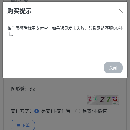
库存：30
购买提示
价格：￥ 900.00
邮箱:
微信限额后就用支付宝，如果遇见发卡失败，联系网站客服QQ补
卡。
购买:
−
+
订单查询密码:
关闭
图形验证码:
支付方式：
易支付-支付宝
易支付-微信
下单
